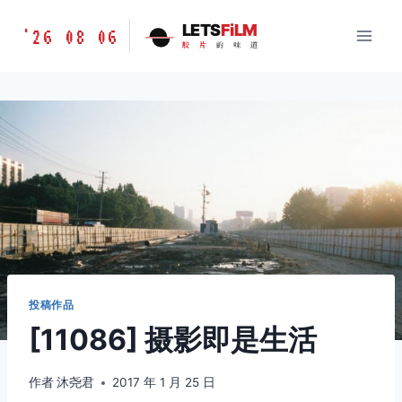
跳
胶
LETS
FiLM
'26 08 06
到
胶
片
的
味
道
片
内
的
容
味
道
LETSFILM
投稿作品
[11086] 摄影即是生活
作者
沐尧君
2017 年 1 月 25 日