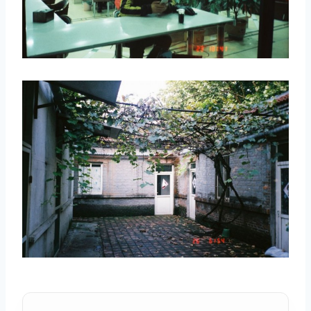
取消
搜索