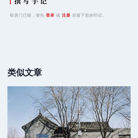
撰 写 手 记
暗房门已锁，请先
登录
或
注册
后留下您的印记。
类似文章