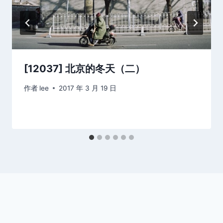
[12037] 北京的冬天（二）
作者
lee
2017 年 3 月 19 日