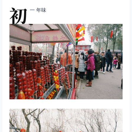
初
一 年味