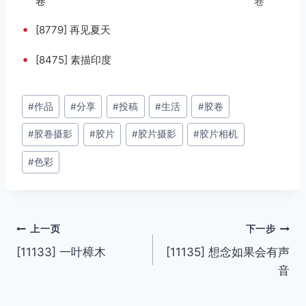
卷
卷
•
[8779] 再见夏天
•
[8475] 素描印度
文
#
作品
#
分享
#
投稿
#
生活
#
胶卷
章
#
胶卷摄影
#
胶片
#
胶片摄影
#
胶片相机
标
签：
#
色彩
文
上一页
下一步
[11133] 一叶樟木
[11135] 想念如果会有声
章
音
导