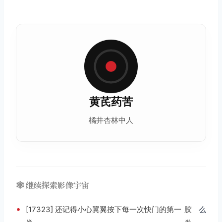
黄芪药苦
橘井杏林中人
🕸️ 继续探索影像宇宙
•
[17323] 还记得小心翼翼按下每一次快门的第一
胶
么