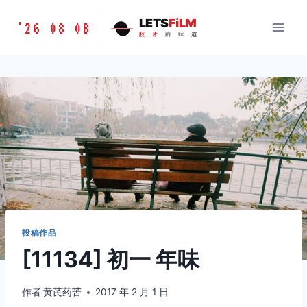
跳
胶
LETS
FiLM
'26 08 08
到
胶
片
的
味
道
片
内
的
容
味
道
LETSFILM
投稿作品
[11134] 初一 年味
作者
黄芪药苦
2017 年 2 月 1 日