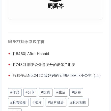
周禹岑
🕸️ 继续探索影像宇宙
•
[18460] After Hanabi
•
[17482] 朋友说像是罗丹的爱尔兰朋友
•
投稿
作品
No.2452 致妈妈的宝贝MilkMilk小公主（上）
文
#
作品
#
分享
#
投稿
#
生活
#
胶卷
章
#
胶卷摄影
#
胶片
#
胶片摄影
#
胶片相机
标
签：