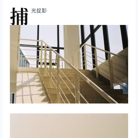
捕
光捉影