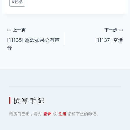
#
色彩
文
上一页
下一步
[11135] 想念如果会有声
[11137] 空港
章
音
导
航
撰 写 手 记
暗房门已锁，请先
登录
或
注册
后留下您的印记。