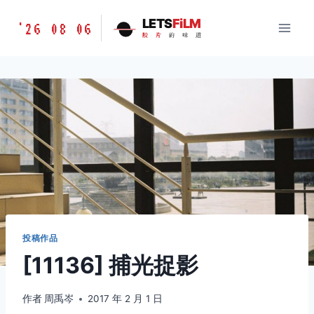
跳
胶
LETS
FiLM
'26 08 06
到
胶
片
的
味
道
片
内
的
容
味
道
LETSFILM
投稿作品
[11136] 捕光捉影
作者
周禹岑
2017 年 2 月 1 日