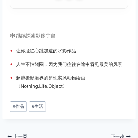
🕸️ 继续探索影像宇宙
•
让你脸红心跳加速的水彩作品
•
人生不怕绕圈，因为我们往往在途中看见最美的风景
•
超越摄影境界的超现实风动物绘画
〈Nothing.Life.Object〉
文
#
作品
#
生活
章
标
签：
上一页
下一步