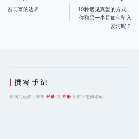
文
贫与富的边界
10种遇见真爱的方式，
章
你和另一半是如何坠入
导
爱河呢？
航
撰 写 手 记
暗房门已锁，请先
登录
或
注册
后留下您的印记。