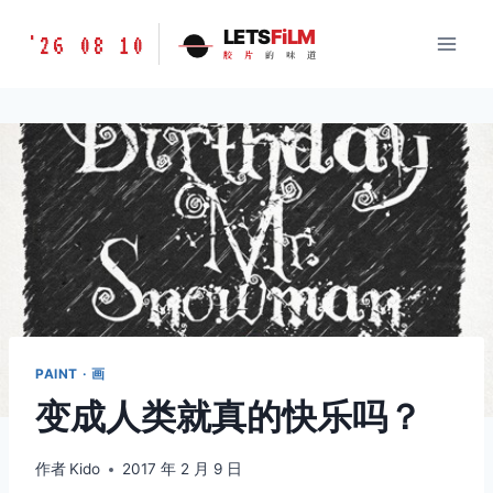
跳
胶
LETS
FiLM
'26 08 10
到
胶
片
的
味
道
片
内
的
容
味
道
LETSFILM
PAINT · 画
变成人类就真的快乐吗？
作者
Kido
2017 年 2 月 9 日