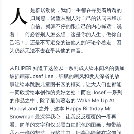
人
是群居动物，我们一生都在寻觅着所谓的
归属感，渴望从别人对自己的认同来增加
自信。就算不停的跟自己的内心喊话，说
着：「何必管别人怎么想，这是你的人生，做你自
己吧！」还是不可避免的被他人的评论牵着走，因
为仍然无法不去在乎其他的声音。
从FLiPER 知道了这位以一系列成人绘本闻名的新加
坡插画家Josef Lee，细腻的画风和发人深省的故
事让绘本跳脱儿童图书区的框架，让大人们也都能
一同欣赏绘本创作的美好之处！而在 Josef 一系列
的
作品
之中，除了最为著名的 Wake Me Up At
HappyLand 之外，这本 Happy Birthday Mr.
Snowman 最深得我心，让我反反覆覆的一看再
看。简单的文字和仅以黑白红配色的图画，却带给
我不一样的想法，深陷其中，细尝那隐藏在字句间