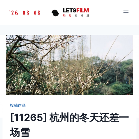
跳
胶
LETS
FiLM
'26 08 08
到
胶
片
的
味
道
片
内
的
容
味
道
LETSFILM
投稿作品
[11265] 杭州的冬天还差一
场雪