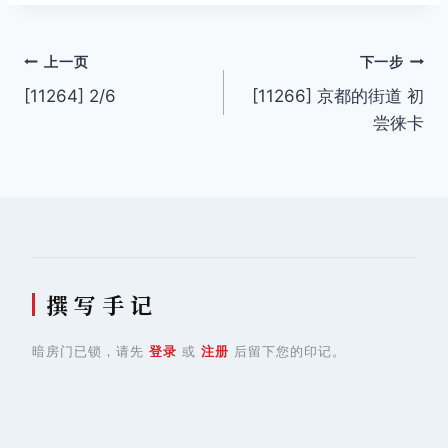
文
上一页
下一步
[11264] 2/6
[11266] 京都的街道 初
章
尝徕卡
导
航
撰 写 手 记
暗房门已锁，请先
登录
或
注册
后留下您的印记。