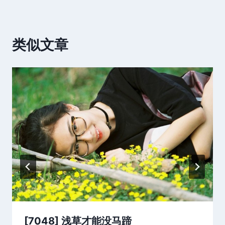
类似文章
[7048] 浅草才能没马蹄