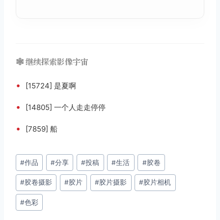
🕸️ 继续探索影像宇宙
•
[15724] 是夏啊
•
[14805] 一个人走走停停
•
[7859] 船
文
#
作品
#
分享
#
投稿
#
生活
#
胶卷
章
#
胶卷摄影
#
胶片
#
胶片摄影
#
胶片相机
标
签：
#
色彩