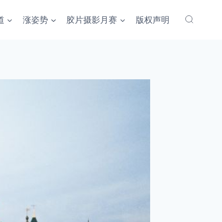
道
涨姿势
胶片摄影月赛
版权声明