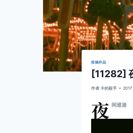
投稿作品
[11282
作者
卡的殺手
2017
夜
间巡游