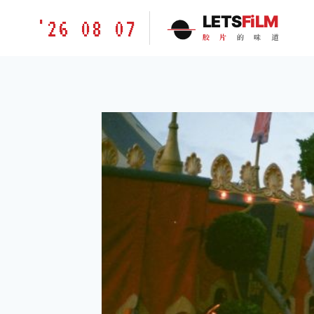
跳
胶
LETS
FiLM
'26 08 07
到
片
胶
片
的
味
道
内
的
容
味
道
LETSFILM