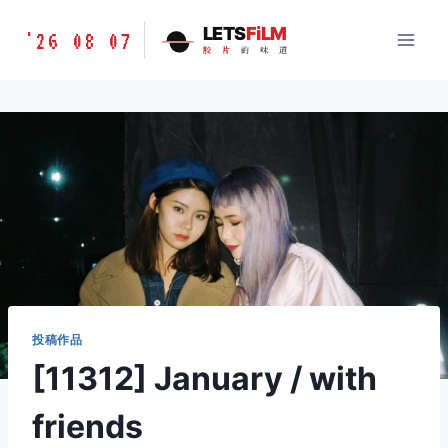
跳
胶
LETS
FiLM
'26 08 07
到
胶
片
的
味
道
片
内
的
容
味
道
LETSFILM
投稿作品
[11312] January / with
friends