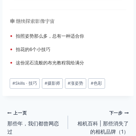
🕸️ 继续探索影像宇宙
•
拍照姿势那么多，总有一种适合你
•
拍花的6个小技巧
•
这份泥石流般的布光教程我给满分
文
#
Skills · 技巧
#
摄影师
#
涨姿势
#
色彩
章
标
签：
文
上一页
下一步
那些年，我们都曾网恋
相机百科 | 那些消失了
章
过
的相机品牌（1）