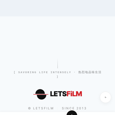
[ SAVORING LIFE INTENSELY · 热烈地品味生活
]
LETS
FiLM
© LETSFILM
SINCE 2013
|