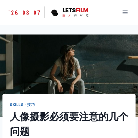
跳
胶
LETS
FiLM
'26 08 07
到
胶
片
的
味
道
片
内
的
容
味
道
LETSFILM
SKILLS · 技巧
人像摄影必须要注意的几个
问题