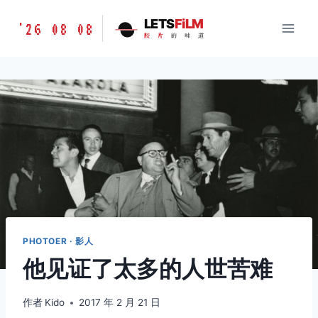
跳
胶
LETS
FiLM
'26 08 08
到
胶
片
的
味
道
片
内
的
容
味
道
LETSFILM
PHOTOER · 影人
他见证了太多的人世苦难
作者
Kido
2017 年 2 月 21 日