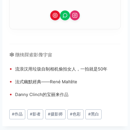
🕸️ 继续探索影像宇宙
•
流浪汉用垃圾自制相机偷拍女人，一拍就是50年
•
法式幽默經典——René Maltête
•
Danny Clinch的宝丽来
作品
文
#
作品
#
影者
#
摄影师
#
色彩
#
黑白
章
标