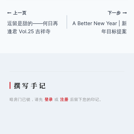
签：
文
上一页
下一步
逗留是甜的——何日再
A Better New Year | 新
章
逢君 Vol.25 吉祥寺
年目标提案
导
航
撰 写 手 记
暗房门已锁，请先
登录
或
注册
后留下您的印记。