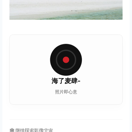
海了麦肆-
照片即心意
🕸️ 继续探索影像宇宙