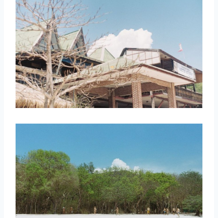
取消
搜索