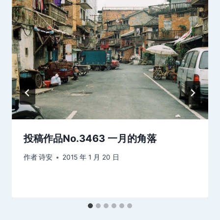
投稿作品No.3463 一月的角落
作者
诗安
2015 年 1 月 20 日