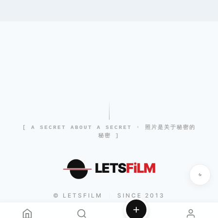
[ A SECRET ABOUT A SECRET · 照片是关于秘密的
秘密 ]
LETS
FiLM
© LETSFILM
SINCE 2013
|