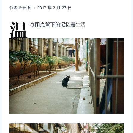
作者
丘田君
2017 年 2 月 27 日
温
存阳光留下的记忆是
生活