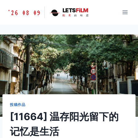
跳
胶
LETS
FiLM
'26 08 09
到
胶
片
的
味
道
片
内
的
容
味
道
LETSFILM
投稿作品
[11664] 温存阳光留下的
记忆是生活