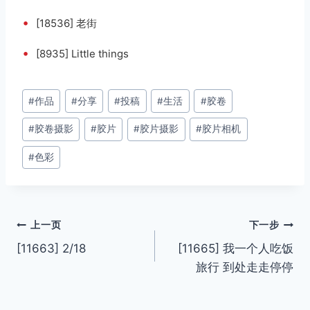
•
[18536] 老街
•
[8935] Little things
文
#
作品
#
分享
#
投稿
#
生活
#
胶卷
章
#
胶卷摄影
#
胶片
#
胶片摄影
#
胶片相机
标
签：
#
色彩
文
上一页
下一步
[11663] 2/18
[11665] 我一个人吃饭
章
旅行 到处走走停停
导