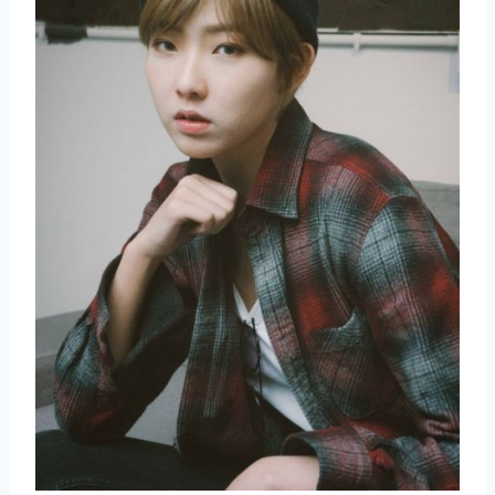
取消
搜索