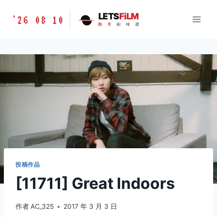
跳
胶
LETS
FiLM
'26 08 10
到
胶
片
的
味
道
片
内
的
容
味
道
LETSFILM
投稿作品
[11711] Great Indoors
作者
AC_325
2017 年 3 月 3 日