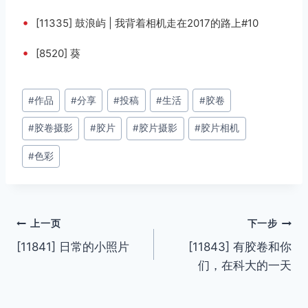
•
[11335] 鼓浪屿 | 我背着相机走在2017的路上#10
•
[8520] 葵
文
#
作品
#
分享
#
投稿
#
生活
#
胶卷
章
#
胶卷摄影
#
胶片
#
胶片摄影
#
胶片相机
标
签：
#
色彩
文
上一页
下一步
[11841] 日常的小照片
[11843] 有胶卷和你
章
们，在科大的一天
导