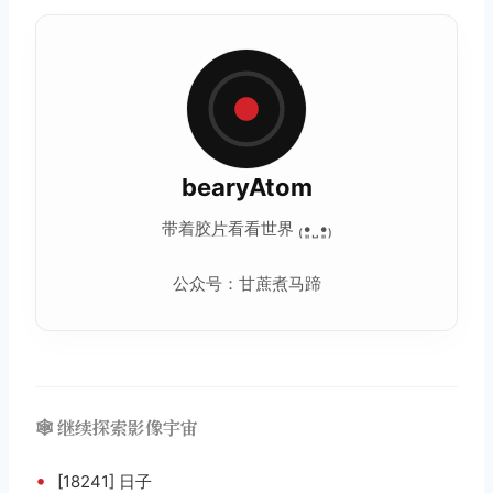
bearyAtom
带着
胶片
看看世界 ₍•͈˽•͈₎
公众号：甘蔗煮马蹄
🕸️ 继续探索影像宇宙
•
[18241] 日子