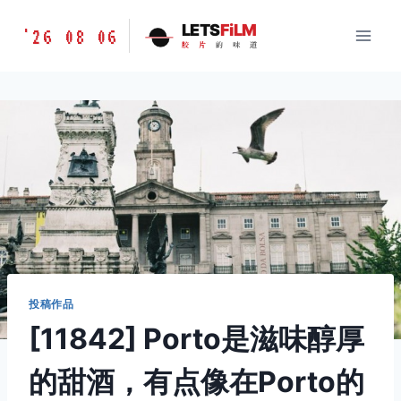
跳
胶
LETS
FiLM
'26 08 06
到
胶
片
的
味
道
片
内
的
容
味
道
LETSFILM
投稿作品
[11842] Porto是滋味醇厚
的甜酒，有点像在Porto的