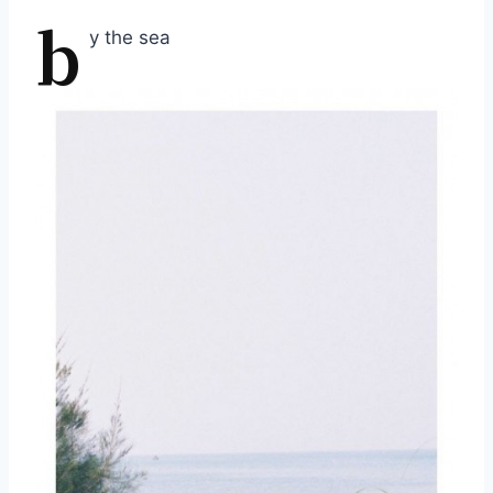
b
y the sea