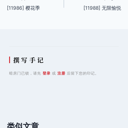
[11986] 樱花季
[11988] 无限愉悦
章
导
航
撰 写 手 记
暗房门已锁，请先
登录
或
注册
后留下您的印记。
类似文章