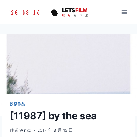
跳
胶
LETS
FiLM
'26 08 10
到
胶
片
的
味
道
片
内
的
容
味
道
LETSFILM
投稿作品
[11987] by the sea
作者
Winxd
2017 年 3 月 15 日