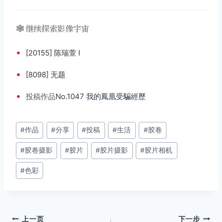
🕸️ 继续探索影像宇宙
•
[20155] 陈瑞萱 Ⅰ
•
[8098] 无题
•
投稿
作品
No.1047 我的鳳凰受騙經歷
文
#
作品
#
分享
#
投稿
#
生活
#
胶卷
章
#
胶卷摄影
#
胶片
#
胶片摄影
#
胶片相机
标
签：
#
色彩
文
上一页
下一步