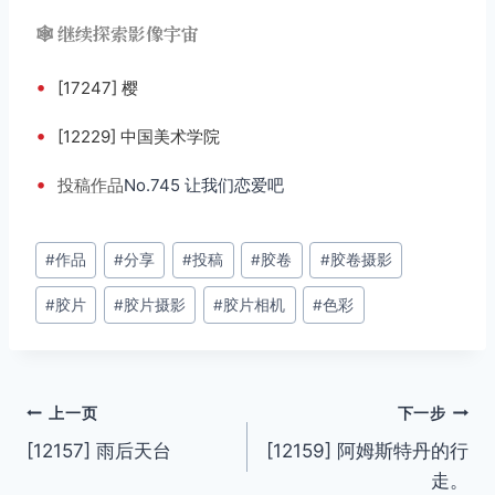
🕸️ 继续探索影像宇宙
•
[17247] 樱
•
[12229] 中国美术学院
•
投稿
作品
No.745 让我们恋爱吧
文
#
作品
#
分享
#
投稿
#
胶卷
#
胶卷摄影
章
#
胶片
#
胶片摄影
#
胶片相机
#
色彩
标
签：
文
上一页
下一步
[12157] 雨后天台
[12159] 阿姆斯特丹的行
章
走。