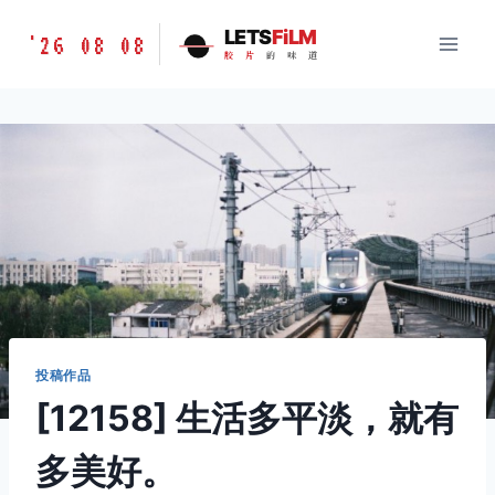
跳
胶
LETS
FiLM
'26 08 08
到
胶
片
的
味
道
片
内
的
容
味
道
LETSFILM
投稿作品
[12158] 生活多平淡，就有
多美好。