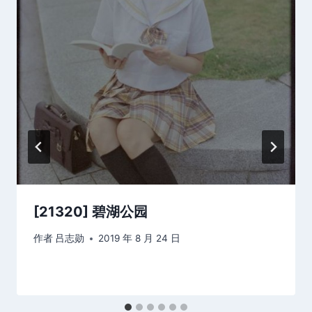
[21320] 碧湖公园
作者
吕志勋
2019 年 8 月 24 日