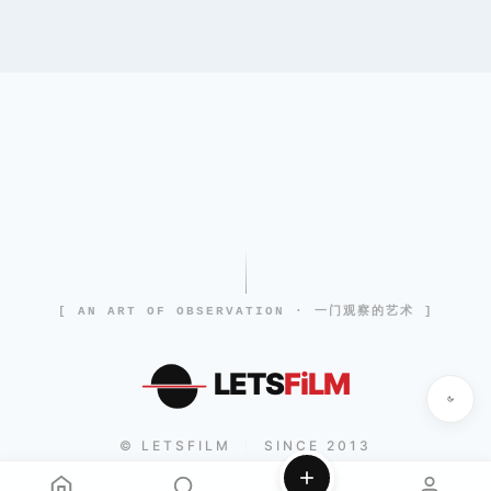
[ AN ART OF OBSERVATION · 一门观察的艺术 ]
LETS
FiLM
© LETSFILM
SINCE 2013
|