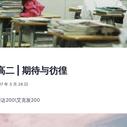
二 | 期待与彷徨
17 年 3 月 24 日
柯达200\艾克发200