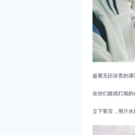
趁着无比珍贵的课
在你们嬉戏打闹的
立下誓言，用汗水