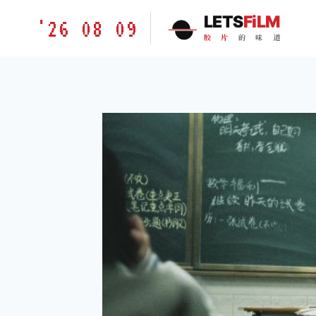
跳
胶
LETS
FiLM
'26 08 09
到
片
胶
片
的
味
道
内
的
容
味
道
LETSFILM