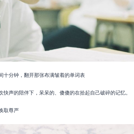
间十分钟，翻开那张布满皱着的单词表
欢快声的陪伴下，呆呆的、傻傻的在拾起自己破碎的记忆。
换取尊严