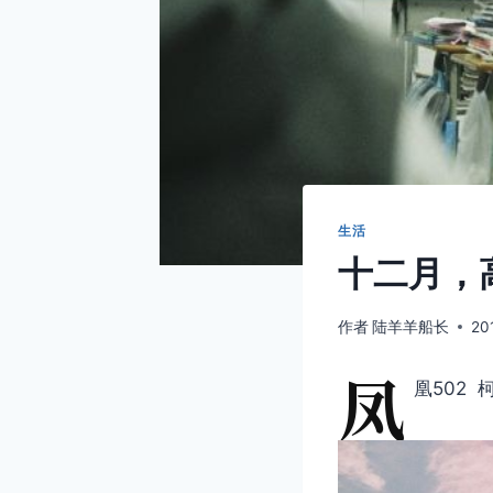
生活
十二月，高
作者
陆羊羊船长
20
凤
凰502 