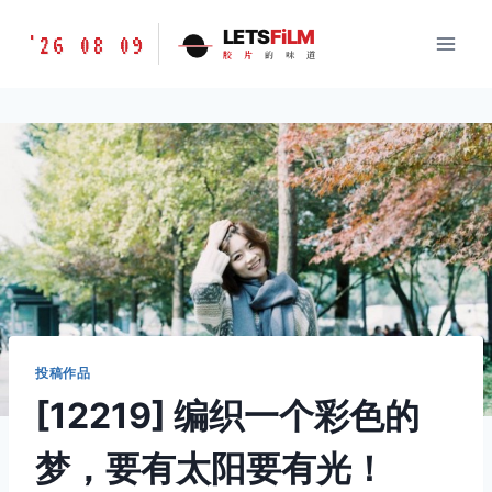
跳
胶
LETS
FiLM
'26 08 09
到
胶
片
的
味
道
片
内
的
容
味
道
LETSFILM
投稿作品
[12219] 编织一个彩色的
梦，要有太阳要有光！