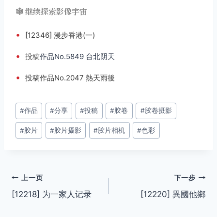
🕸️ 继续探索影像宇宙
•
[12346] 漫步香港(一)
•
投稿
作品No.5849 台北阴天
•
投稿作品No.2047 熱天雨後
文
#
作品
#
分享
#
投稿
#
胶卷
#
胶卷摄影
章
#
胶片
#
胶片摄影
#
胶片相机
#
色彩
标
签：
文
上一页
下一步
[12218] 为一家人记录
[12220] 異國他鄉
章