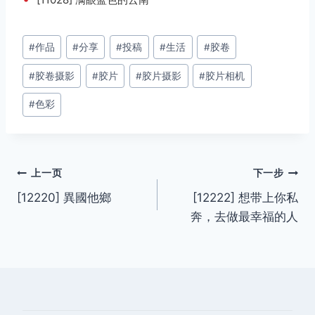
文
#
作品
#
分享
#
投稿
#
生活
#
胶卷
章
#
胶卷摄影
#
胶片
#
胶片摄影
#
胶片相机
标
签：
#
色彩
文
上一页
下一步
[12220] 異國他鄉
[12222] 想带上你私
章
奔，去做最幸福的人
导
航