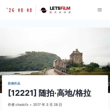
跳
胶
LETS
FiLM
'26 08 08
到
胶
片
的
味
道
片
内
的
容
味
道
LETSFILM
投稿作品
[12221] 随拍·高地/格拉
作者
chadcfx
2017 年 3 月 28 日