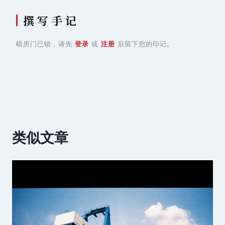
撰 写 手 记
暗房门已锁，请先
登录
或
注册
后留下您的印记。
类似文章