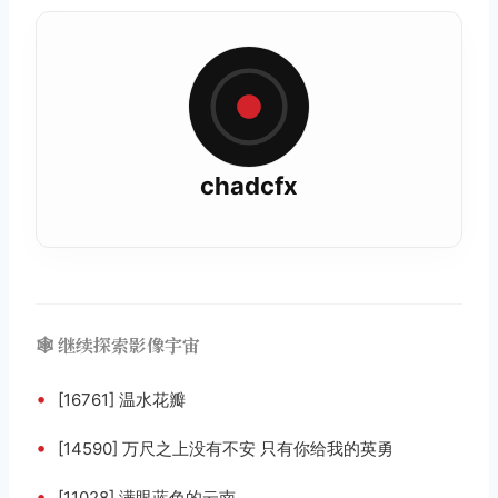
chadcfx
🕸️ 继续探索影像宇宙
•
[16761] 温水花瓣
•
[14590] 万尺之上没有不安 只有你给我的英勇
•
[11028] 满眼蓝色的云南