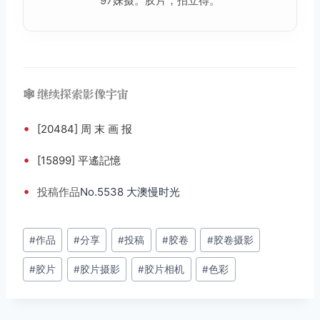
97妹摄。胶片，拍立得。
🕸️ 继续探索影像宇宙
•
[20484] 周 末 画 报
•
[15899] 平遙記憶
•
投稿
作品
No.5538 大澳慢时光
文
#
作品
#
分享
#
投稿
#
胶卷
#
胶卷摄影
章
#
胶片
#
胶片摄影
#
胶片相机
#
色彩
标
签：