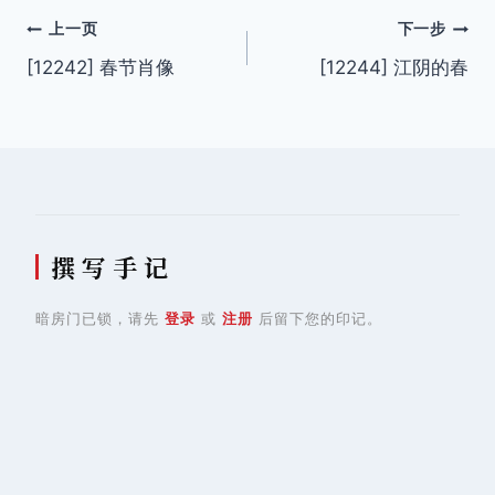
文
上一页
下一步
[12242] 春节肖像
[12244] 江阴的春
章
导
航
撰 写 手 记
暗房门已锁，请先
登录
或
注册
后留下您的印记。