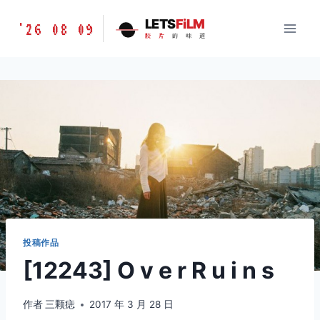
跳
胶
LETS
FiLM
'26 08 09
到
胶
片
的
味
道
片
内
的
容
味
道
LETSFILM
投稿作品
[12243] O v e r R u i n s
作者
三颗痣
2017 年 3 月 28 日