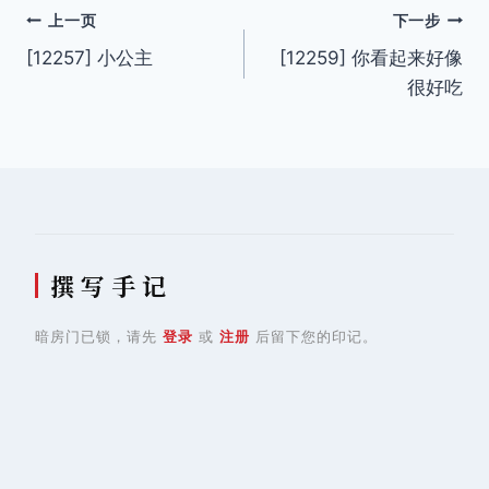
文
上一页
下一步
[12257] 小公主
[12259] 你看起来好像
章
很好吃
导
航
撰 写 手 记
暗房门已锁，请先
登录
或
注册
后留下您的印记。