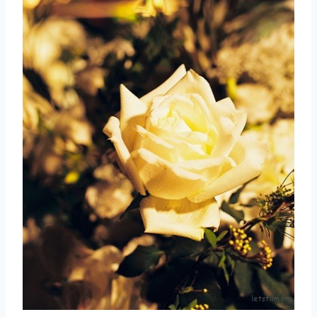
取消
搜索