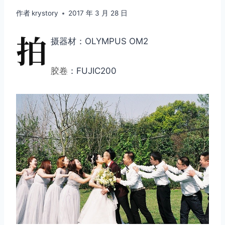
作者
krystory
2017 年 3 月 28 日
拍
摄器材：OLYMPUS OM2
胶卷
：FUJIC200