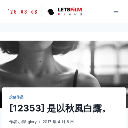
跳
胶
LETS
FiLM
'26 08 08
到
胶
片
的
味
道
片
内
的
容
味
道
LETSFILM
投稿作品
[12353] 是以秋風白露。
作者
小輝-glory
2017 年 4 月 6 日