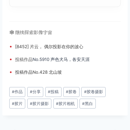
🕸️ 继续探索影像宇宙
•
[8452] 片云， 偶尔投影在你的波心
•
投稿
作品
No.5910 声色犬马，各安天涯
•
投稿作品No.428 北山坡
文
#
作品
#
分享
#
投稿
#
胶卷
#
胶卷摄影
章
#
胶片
#
胶片摄影
#
胶片相机
#
黑白
标
签：