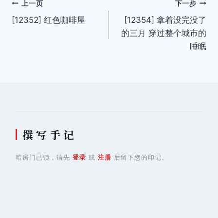
文
上一页
下一步
[12352] 红色咖啡屋
[12354] 拿着没完没了
章
的三月 穿过整个城市的
导
睡眠
航
撰 写 手 记
暗房门已锁，请先
登录
或
注册
后留下您的印记。