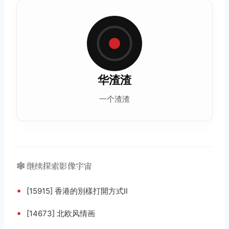
华渣渣
一个渣渣
🕸️ 继续探索影像宇宙
•
[15915] 香港的別樣打開方式Ⅱ
•
[14673] 北欧风情画