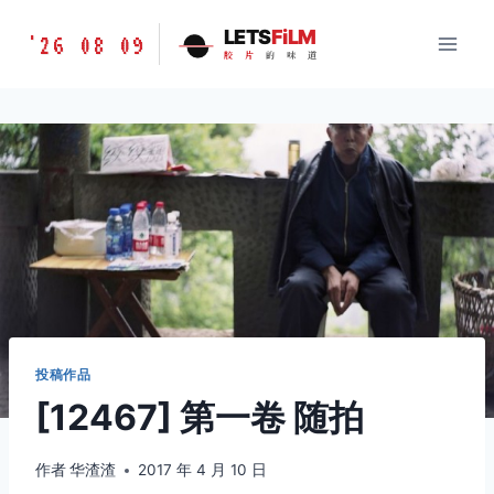
跳
胶
LETS
FiLM
'26 08 09
到
胶
片
的
味
道
片
内
的
容
味
道
LETSFILM
投稿作品
[12467] 第一卷 随拍
作者
华渣渣
2017 年 4 月 10 日