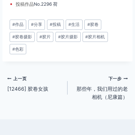
•
投稿
作品
No.2296 荷
文
#
作品
#
分享
#
投稿
#
生活
#
胶卷
章
#
胶卷摄影
#
胶片
#
胶片摄影
#
胶片相机
标
签：
#
色彩
文
上一页
下一步
[12466] 胶卷女孩
那些年，我们用过的老
章
相机（尼康篇）
导
航