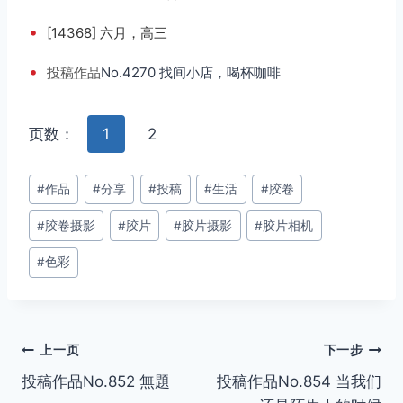
•
[14368] 六月，高三
•
投稿
作品
No.4270 找间小店，喝杯咖啡
页数：
1
2
文
#
作品
#
分享
#
投稿
#
生活
#
胶卷
章
#
胶卷摄影
#
胶片
#
胶片摄影
#
胶片相机
标
签：
#
色彩
文
上一页
下一步
投稿作品No.852 無題
投稿作品No.854 当我们
章