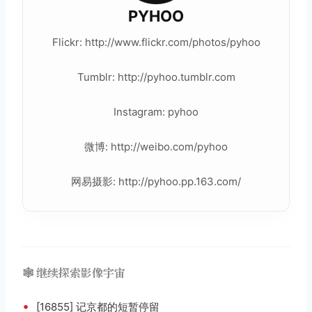
PYHOO
Flickr: http://www.flickr.com/photos/pyhoo
Tumblr: http://pyhoo.tumblr.com
Instagram: pyhoo
微博: http://weibo.com/pyhoo
网易摄影: http://pyhoo.pp.163.com/
🕸️ 继续探索影像宇宙
•
[16855] 记京都的短暂停留