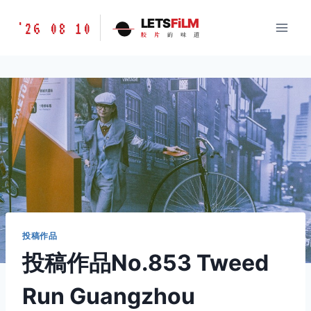
跳
胶
LETS
FiLM
'26 08 10
到
胶
片
的
味
道
片
内
的
容
味
道
LETSFILM
投稿作品
投稿作品No.853 Tweed
Run Guangzhou