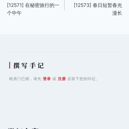
[12571] 在秘密旅行的一
[12573] 春日短暂春光
章
个中午
漫长
导
航
撰 写 手 记
暗房门已锁，请先
登录
或
注册
后留下您的印记。