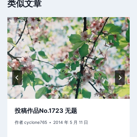
类似文章
投稿作品No.1723 无题
作者
cyclone765
2014 年 5 月 11 日