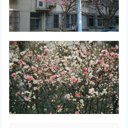
取消
搜索