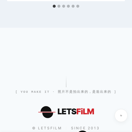
[ YOU MAKE IT · 照片不是拍出来的，是造出来的 ]
LETS
FiLM
© LETSFILM
SINCE 2013
|