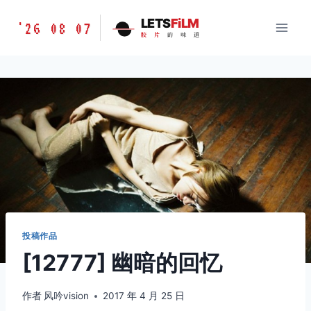
跳
胶
LETS
FiLM
'26 08 07
到
胶
片
的
味
道
片
内
的
容
味
道
LETSFILM
投稿作品
[12777] 幽暗的回忆
作者
风吟vision
2017 年 4 月 25 日