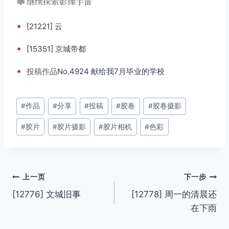
🕸️ 继续探索影像宇宙
•
[21221] 云
•
[15351] 京城帝都
•
投稿
作品
No.4924 献给我7月毕业的学校
文
#
作品
#
分享
#
投稿
#
胶卷
#
胶卷摄影
章
#
胶片
#
胶片摄影
#
胶片相机
#
色彩
标
签：
文
上一页
下一步
[12776] 文城旧事
[12778] 周一的清晨还
章
在下雨
导