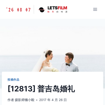
跳
胶
LETS
FiLM
'26 08 07
到
胶
片
的
味
道
片
内
的
容
味
道
LETSFILM
投稿作品
[12813] 普吉岛婚礼
作者
摄影师懒小毅
2017 年 4 月 26 日