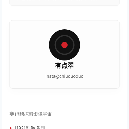
有点翠
insta@chiuduoduo
🕸️ 继续探索影像宇宙
•
[19218] 游 乐园