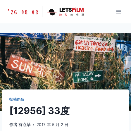
跳
胶
LETS
FiLM
'26 08 08
到
胶
片
的
味
道
片
内
的
容
味
道
LETSFILM
投稿作品
[12956] 33度
作者
有点翠
2017 年 5 月 2 日