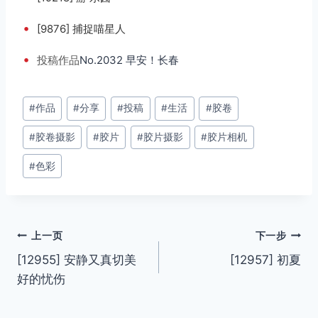
•
[9876] 捕捉喵星人
•
投稿
作品
No.2032 早安！长春
文
#
作品
#
分享
#
投稿
#
生活
#
胶卷
章
#
胶卷摄影
#
胶片
#
胶片摄影
#
胶片相机
标
签：
#
色彩
文
上一页
下一步
[12955] 安静又真切美
[12957] 初夏
章
好的忧伤
导