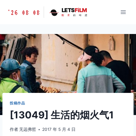
跳
胶
LETS
FiLM
'26 08 08
到
胶
片
的
味
道
片
内
的
容
味
道
LETSFILM
投稿作品
[13049] 生活的烟火气1
作者
无远弗哲
2017 年 5 月 4 日