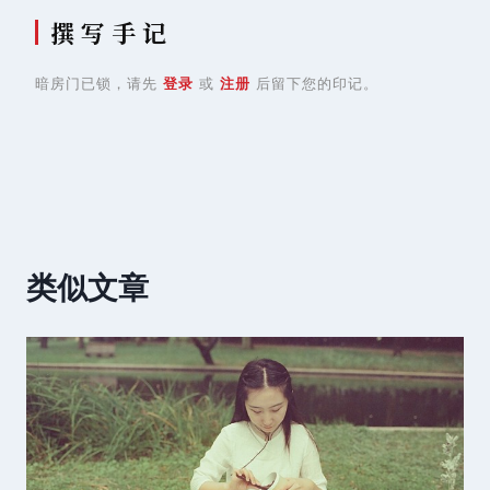
撰 写 手 记
暗房门已锁，请先
登录
或
注册
后留下您的印记。
类似文章