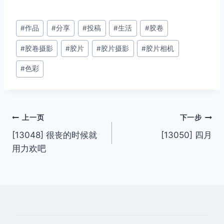
文
#
作品
#
分享
#
投稿
#
生活
#
胶卷
章
#
胶卷摄影
#
胶片
#
胶片摄影
#
胶片相机
标
签：
#
色彩
文
上一页
下一步
[13048] 很丧的时候就
[13050] 四月
章
用力欢吧
导
航