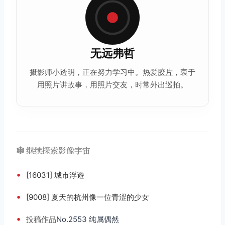
无远弗哲
摄影师小透明，正在努力学习中。热爱
胶片
，衷于
用照片讲故事，用照片交友，时常外出巡拍。
🕸️ 继续探索影像宇宙
•
[16031] 城市浮遊
•
[9008] 夏天的杭州像一位青涩的少女
•
投稿
作品
No.2553 纯属偶然