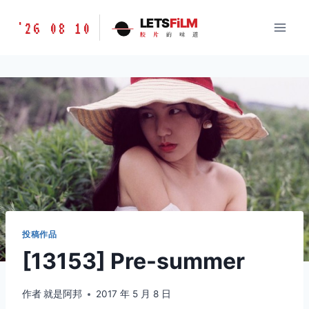
跳
胶
LETS
FiLM
'26 08 10
到
胶
片
的
味
道
片
内
的
容
味
道
LETSFILM
投稿作品
[13153] Pre-summer
作者
就是阿邦
2017 年 5 月 8 日