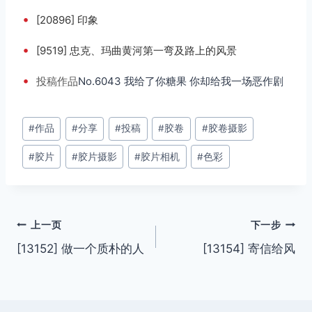
•
[20896] 印象
•
[9519] 忠克、玛曲黄河第一弯及路上的风景
•
投稿
作品
No.6043 我给了你糖果 你却给我一场恶作剧
文
#
作品
#
分享
#
投稿
#
胶卷
#
胶卷摄影
章
#
胶片
#
胶片摄影
#
胶片相机
#
色彩
标
签：
文
上一页
下一步
[13152] 做一个质朴的人
[13154] 寄信给风
章
导