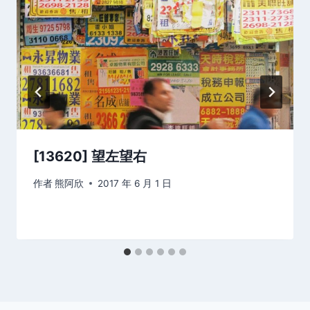
[13620] 望左望右
作者
熊阿欣
2017 年 6 月 1 日