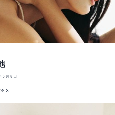
 她
年 5 月 8 日
S 3