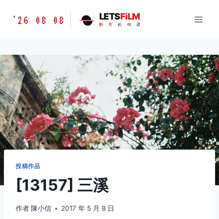
跳
胶
LETS
FiLM
'26 08 08
到
胶
片
的
味
道
片
内
的
容
味
道
LETSFILM
投稿作品
[13157] 三溪
作者
陳小信
2017 年 5 月 8 日