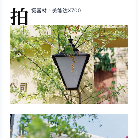
拍
摄器材：美能达X700