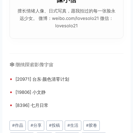
擅长情绪人像、日式写真，愿我拍过的每一张脸永
远少女。 微博：weibo.com/lovesolo21 微信：
lovesolo21
🕸️ 继续探索影像宇宙
•
[20971] 台东·颜色清零计划
•
[19806] 小文静
•
[8396] 七月日常
文
#
作品
#
分享
#
投稿
#
生活
#
胶卷
章