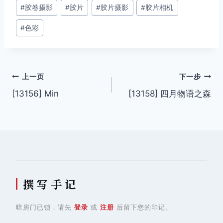
#
胶卷摄影
#
胶片
#
胶片摄影
#
胶片相机
标
签：
#
色彩
文
上一页
下一步
[13156] Min
[13158] 四月物语之森
章
导
航
撰 写 手 记
暗房门已锁，请先
登录
或
注册
后留下您的印记。