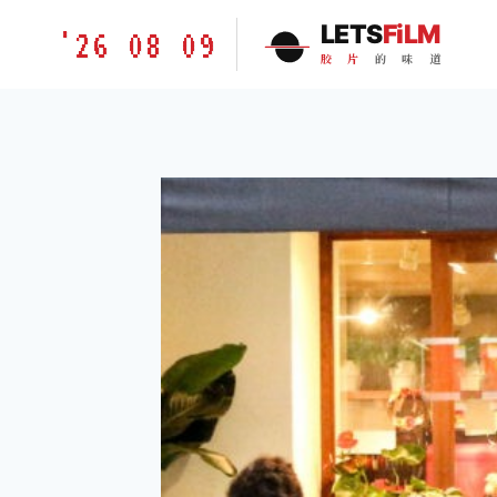
跳
胶
LETS
FiLM
'26 08 09
到
片
胶
片
的
味
道
内
的
容
味
道
LETSFILM