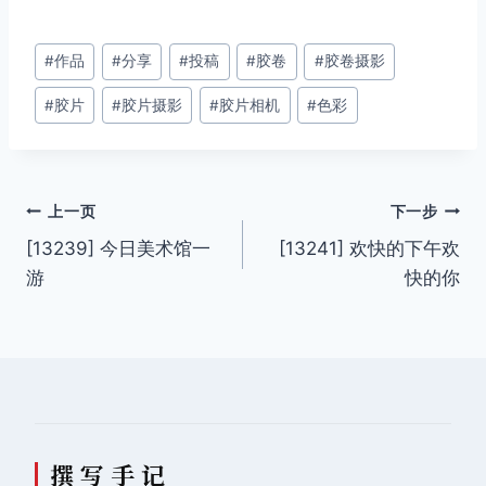
文
#
作品
#
分享
#
投稿
#
胶卷
#
胶卷摄影
章
#
胶片
#
胶片摄影
#
胶片相机
#
色彩
标
签：
文
上一页
下一步
[13239] 今日美术馆一
[13241] 欢快的下午欢
章
游
快的你
导
航
撰 写 手 记