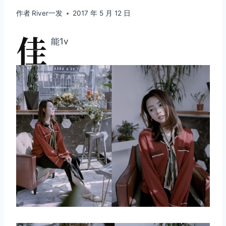
作者
River一发
2017 年 5 月 12 日
佳
能1v