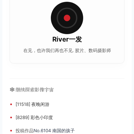
River一发
在见，也许我们再也不见.
胶片
、数码摄影师
🕸️ 继续探索影像宇宙
•
[11518] 夜晚闲游
•
[8289] 彩色小印度
•
投稿
作品
No.6104 南国的孩子