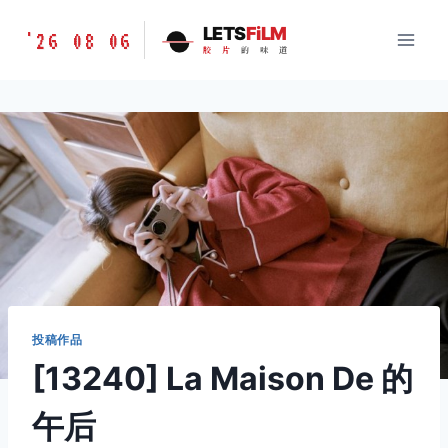
跳
胶
LETS
FiLM
'26 08 06
到
胶
片
的
味
道
片
内
的
容
味
道
LETSFILM
投稿作品
[13240] La Maison De 的
午后