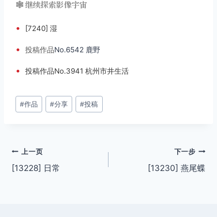
🕸️ 继续探索影像宇宙
•
[7240] 湿
•
投稿
作品
No.6542 鹿野
•
投稿作品No.3941 杭州市井生活
文
#
作品
#
分享
#
投稿
章
标
签：
文
上一页
下一步
[13228] 日常
[13230] 燕尾蝶
章
导
航