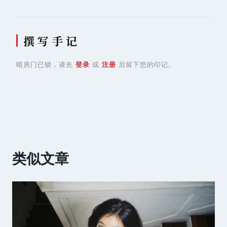
撰 写 手 记
暗房门已锁，请先
登录
或
注册
后留下您的印记。
类似文章