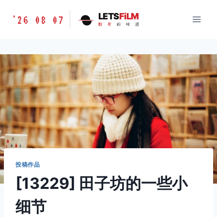
跳
胶
LETS
FiLM
'26 08 07
到
胶
片
的
味
道
片
内
的
容
味
道
LETSFILM
投稿作品
[13229] 田子坊的一些小
细节