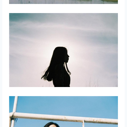
取消
搜索