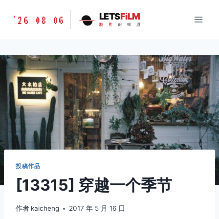
跳
胶
LETS
FiLM
'26 08 06
到
胶
片
的
味
道
片
内
的
容
味
道
LETSFILM
投稿作品
[13315] 穿越一个季节
作者
kaicheng
2017 年 5 月 16 日