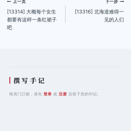
文
上一页
下一步
[13314] 大概每个女生
[13316] 北海道难得一
章
都要有这样一条红裙子
见的人们
导
吧
航
撰 写 手 记
暗房门已锁，请先
登录
或
注册
后留下您的印记。