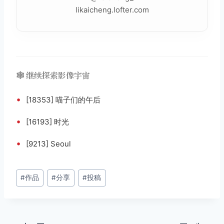
likaicheng.lofter.com
🕸️ 继续探索影像宇宙
•
[18353] 喵子们的午后
•
[16193] 时光
•
[9213] Seoul
文
#
作品
#
分享
#
投稿
章
标
签：