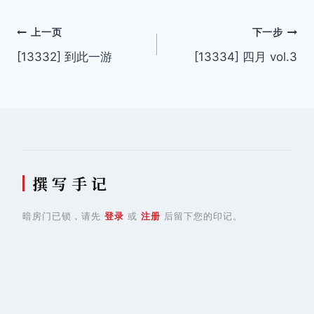
文
上一页
下一步
[13332] 到此一游
[13334] 四月 vol.3
章
导
航
撰 写 手 记
暗房门已锁，请先
登录
或
注册
后留下您的印记。