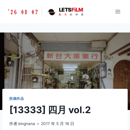
跳
胶
LETS
FiLM
'26 08 07
到
胶
片
的
味
道
片
内
的
容
味
道
LETSFILM
投稿作品
[13333] 四月 vol.2
作者
kingnana
2017 年 5 月 16 日