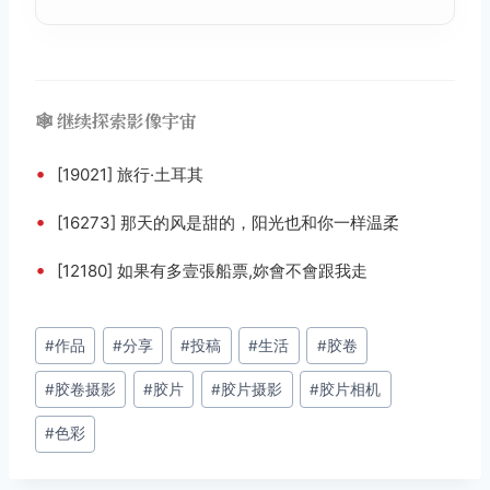
🕸️ 继续探索影像宇宙
•
[19021] 旅行·土耳其
•
[16273] 那天的风是甜的，阳光也和你一样温柔
•
[12180] 如果有多壹張船票,妳會不會跟我走
文
#
作品
#
分享
#
投稿
#
生活
#
胶卷
章
#
胶卷摄影
#
胶片
#
胶片摄影
#
胶片相机
标
签：
#
色彩