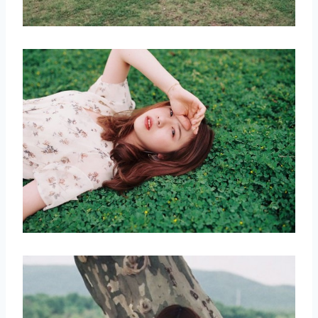
取消
搜索