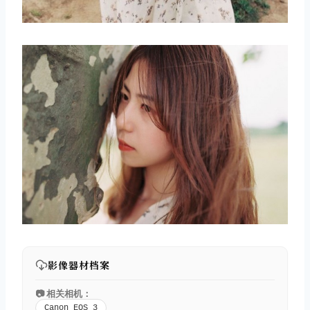
影像器材档案
📷 相关相机：
Canon EOS 3