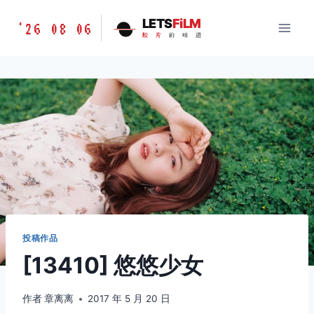
跳
胶
LETS
FiLM
'26 08 06
到
胶
片
的
味
道
片
内
的
容
味
道
LETSFILM
投稿作品
[13410] 悠悠少女
作者
章离离
2017 年 5 月 20 日