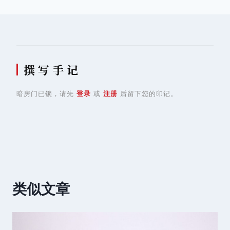
航
撰 写 手 记
暗房门已锁，请先
登录
或
注册
后留下您的印记。
类似文章