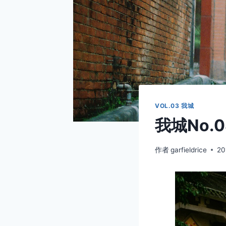
VOL.03 我城
我城No.0
作者
garfieldrice
20