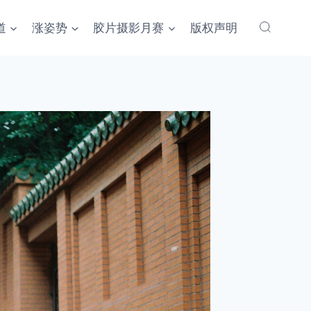
道
涨姿势
胶片摄影月赛
版权声明