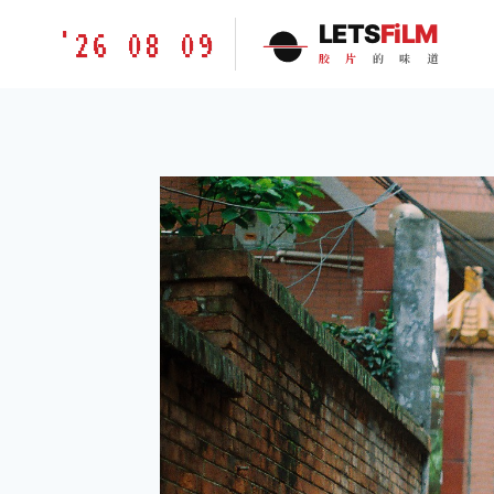
跳
胶
LETS
FiLM
'26 08 09
到
片
胶
片
的
味
道
内
的
容
味
道
LETSFILM