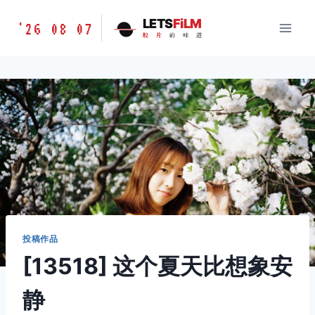
跳
胶
LETS
FiLM
'26 08 07
到
胶
片
的
味
道
片
内
的
容
味
道
LETSFILM
投稿作品
[13518] 这个夏天比想象安
静