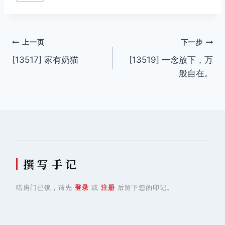
文
上一页
下一步
[13517] 家有奶猫
[13519] 一念放下，万
章
般自在。
导
航
撰 写 手 记
暗房门已锁，请先
登录
或
注册
后留下您的印记。