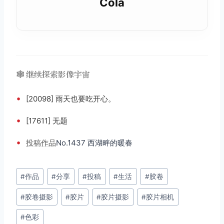
Cola
🕸️ 继续探索影像宇宙
•
[20098] 雨天也要吃开心。
•
[17611] 无题
•
投稿
作品
No.1437 西湖畔的暖春
文
#
作品
#
分享
#
投稿
#
生活
#
胶卷
章
#
胶卷摄影
#
胶片
#
胶片摄影
#
胶片相机
标
签：
#
色彩