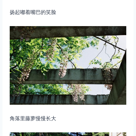
扬起嘟着嘴巴的笑脸
角落里藤萝慢慢长大