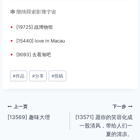
🕸️ 继续探索影像宇宙
•
[19725] 战博物馆
•
[15440] love in Macau
•
[9093] 去看海吧
文
#
作品
#
分享
#
投稿
章
标
签：
文
上一页
下一步
[13569] 趣味大理
[13571] 愿你的笑容化成
章
一股清风，带给人们一
导
夏的清凉。