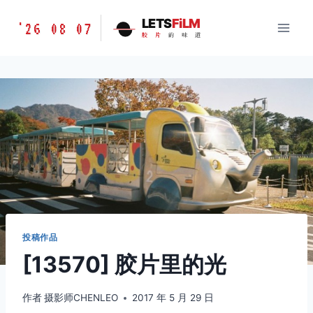
跳
胶
LETS
FiLM
'26 08 07
到
胶
片
的
味
道
片
内
的
容
味
道
LETSFILM
投稿作品
[13570] 胶片里的光
作者
摄影师CHENLEO
2017 年 5 月 29 日