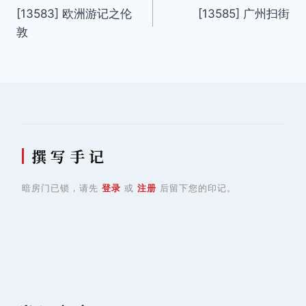
[13583] 欧洲游记之伦
[13585] 广州扫街
章
敦
导
航
撰 写 手 记
暗房门已锁，请先
登录
或
注册
后留下您的印记。