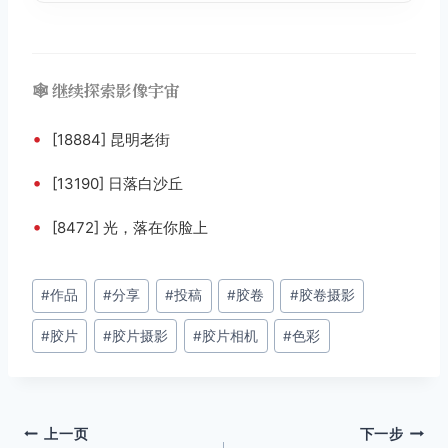
🕸️ 继续探索影像宇宙
•
[18884] 昆明老街
•
[13190] 日落白沙丘
•
[8472] 光，落在你脸上
文
#
作品
#
分享
#
投稿
#
胶卷
#
胶卷摄影
章
#
胶片
#
胶片摄影
#
胶片相机
#
色彩
标
签：
文
上一页
下一步