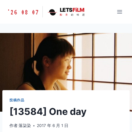
跳
胶
LETS
FiLM
'26 08 07
到
胶
片
的
味
道
片
内
的
容
味
道
LETSFILM
投稿作品
[13584] One day
作者
落柒染
2017 年 6 月 1 日