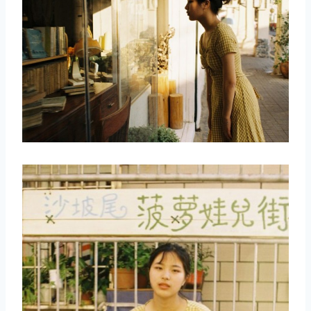
取消
搜索