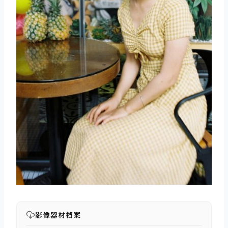
影像器材档案