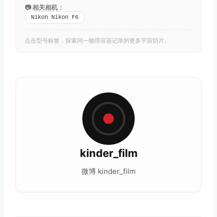
📷 相关相机：
Nikon Nikon F6
点击型号标签，探索同一物理容器记录的更多宇宙切片。
kinder_film
微博 kinder_film