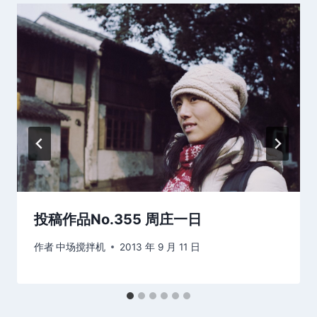
投稿作品No.355 周庄一日
作者
中场搅拌机
2013 年 9 月 11 日