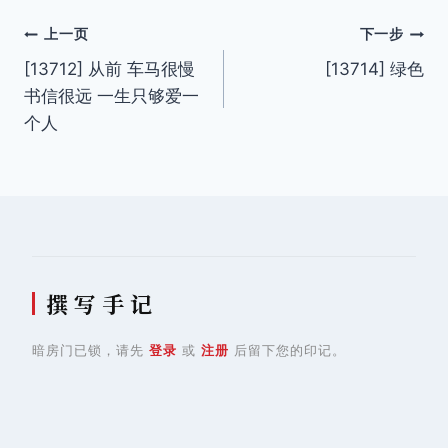
文
上一页
下一步
[13712] 从前 车马很慢
[13714] 绿色
章
书信很远 一生只够爱一
导
个人
航
撰 写 手 记
暗房门已锁，请先
登录
或
注册
后留下您的印记。