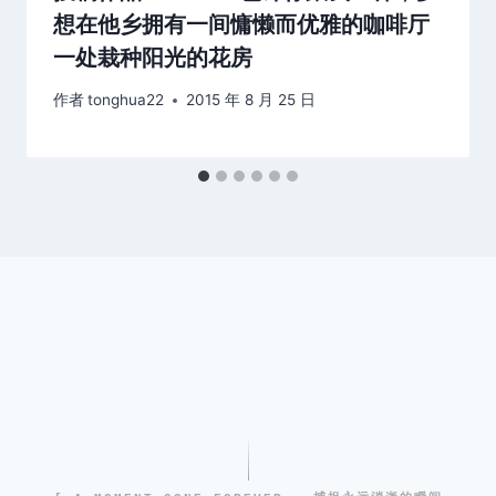
想在他乡拥有一间慵懒而优雅的咖啡厅
一处栽种阳光的花房
作者
tonghua22
2015 年 8 月 25 日