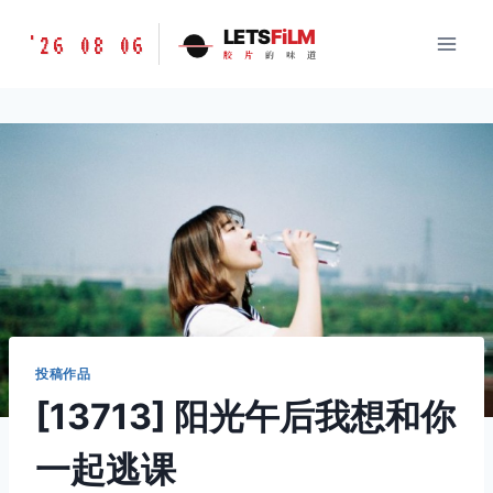
跳
胶
LETS
FiLM
'26 08 06
到
胶
片
的
味
道
片
内
的
容
味
道
LETSFILM
投稿作品
[13713] 阳光午后我想和你
一起逃课