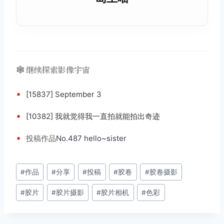
🕸️ 继续探索影像宇宙
•
[15837] September 3
•
[10382] 我就觉得我一直拍就能拍出奇迹
•
投稿
作品
No.487 hello~sister
文
#
作品
#
分享
#
投稿
#
胶卷
#
胶卷摄影
章
#
胶片
#
胶片摄影
#
胶片相机
#
色彩
标
签：