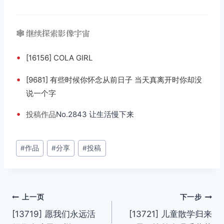
🕸️ 继续探索影像宇宙
•
[16156] COLA GIRL
•
[9681] 有些时候你怀念从前日子 当天真离开时你却没
说一个字
•
投稿
作品
No.2843 让生活慢下来
文
#
作品
#
分享
#
投稿
章
标
签：
文
上一页
下一步
[13719] 愿我们永远活
[13721] 儿童散学归来
章