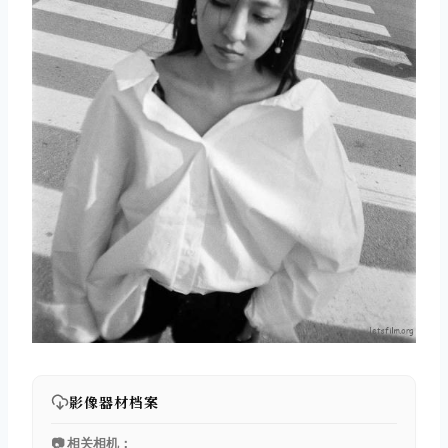
影像器材档案
📷 相关相机：