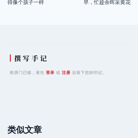
得像个孩子一样
早，忙趁余晖采黄花
导
航
撰 写 手 记
暗房门已锁，请先
登录
或
注册
后留下您的印记。
类似文章