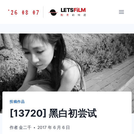
跳
胶
LETS
FiLM
'26 08 07
到
胶
片
的
味
道
片
内
的
容
味
道
LETSFILM
投稿作品
[13720] 黑白初尝试
作者
金二千
2017 年 6 月 6 日