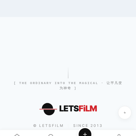
[ THE ORDINARY INTO THE MAGICAL · 让平凡变
为神奇 ]
LETS
FiLM
© LETSFILM
SINCE 2013
|