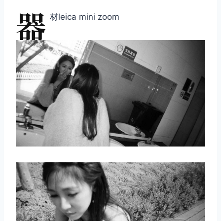
器
材leica mini zoom