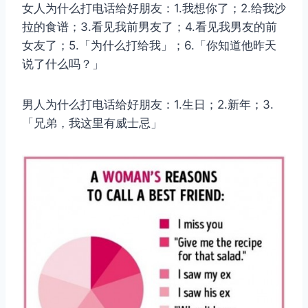
女人为什么打电话给好朋友：1.我想你了；2.给我沙
拉的食谱；3.看见我前男友了；4.看见我男友的前
女友了；5.「为什么打给我」；6.「你知道他昨天
说了什么吗？」
男人为什么打电话给好朋友：1.生日；2.新年；3.
「兄弟，我这里有威士忌」