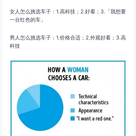
女人怎么挑选车子：1.高科技；2.好看；3.「我想要
一台红色的车」
男人怎么挑选车子：1.价格合适；2.外观好看；3.高
科技
取消
搜索