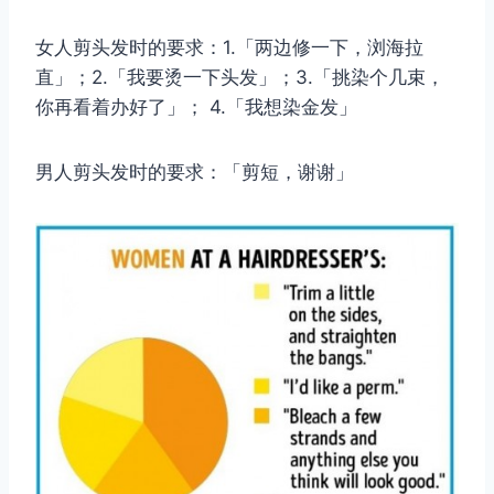
女人剪头发时的要求：1.「两边修一下，浏海拉
直」；2.「我要烫一下头发」；3.「挑染个几束，
你再看着办好了」； 4.「我想染金发」
男人剪头发时的要求：「剪短，谢谢」