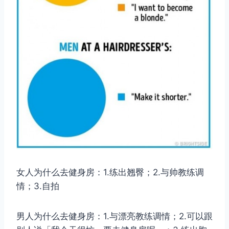
女人为什么去健身房：1.练出翘臀；2.与帅教练调
情；3.自拍
男人为什么去健身房：1.与漂亮教练调情；2.可以跟