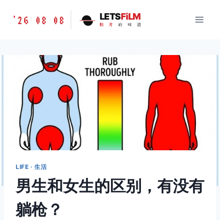
跳
胶
LETS
FiLM
'26 08 08
到
胶
片
的
味
道
片
内
的
容
味
道
LETSFILM
LIFE · 生活
男生和女生的区别，有没有
躺枪？