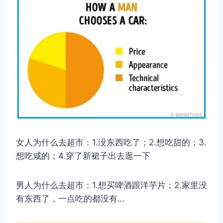
女人为什么去超市：1.没东西吃了；2.想吃甜的；3.
想吃咸的；4.穿了新裙子出去逛一下
男人为什么去超市：1.想买啤酒跟洋芋片；2.家里没
有东西了，一点吃的都没有…