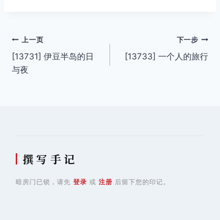
签：
文
上一页
下一步
[13731] 伊豆半岛的日
[13733] 一个人的旅行
章
与夜
导
航
撰 写 手 记
暗房门已锁，请先
登录
或
注册
后留下您的印记。