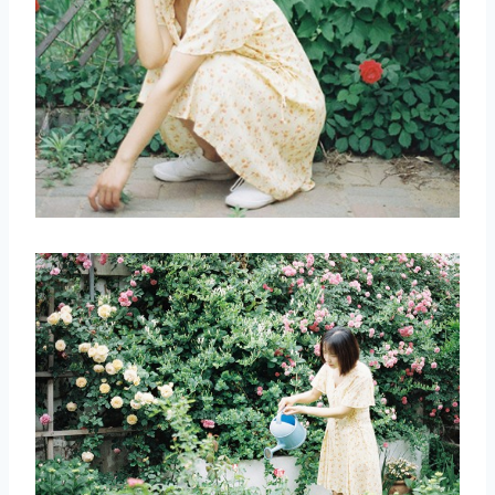
取消
搜索