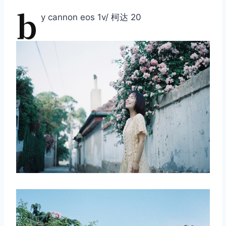
b
y cannon eos 1v/ 柯达 20