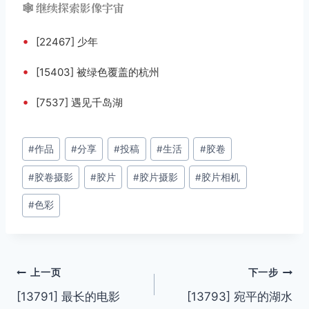
🕸️ 继续探索影像宇宙
•
[22467] 少年
•
[15403] 被绿色覆盖的杭州
•
[7537] 遇见千岛湖
文
#
作品
#
分享
#
投稿
#
生活
#
胶卷
章
#
胶卷摄影
#
胶片
#
胶片摄影
#
胶片相机
标
签：
#
色彩
文
上一页
下一步
[13791] 最长的电影
[13793] 宛平的湖水
章