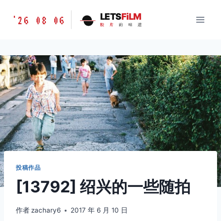
跳
胶
LETS
FiLM
'26 08 06
到
胶
片
的
味
道
片
内
的
容
味
道
LETSFILM
投稿作品
[13792] 绍兴的一些随拍
作者
zachary6
2017 年 6 月 10 日