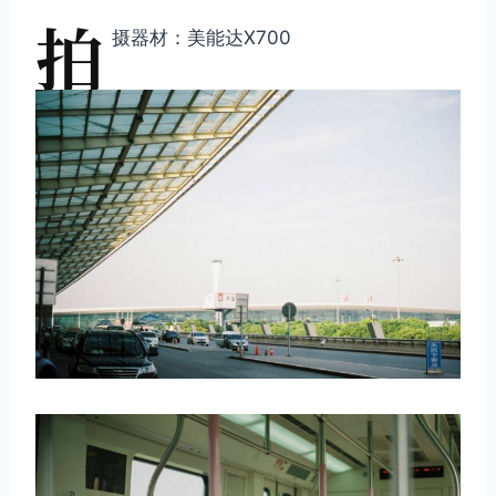
拍
摄器材：美能达X700