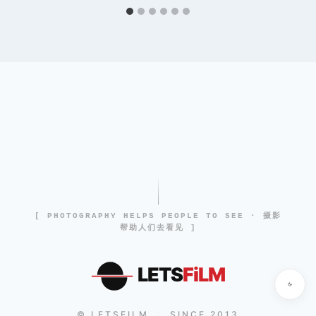
[ PHOTOGRAPHY HELPS PEOPLE TO SEE · 摄影
帮助人们去看见 ]
LETS
FiLM
© LETSFILM
SINCE 2013
|