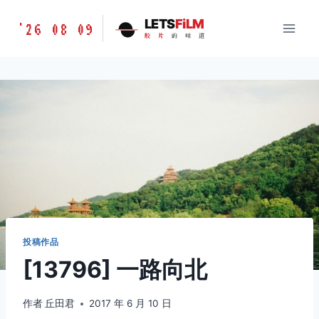
跳
胶
LETS
FiLM
'26 08 09
到
胶
片
的
味
道
片
内
的
容
味
道
LETSFILM
投稿作品
[13796] 一路向北
作者
丘田君
2017 年 6 月 10 日