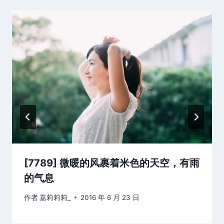
[7789] 微暖的风裹着米色的天空，有雨
的气息
作者
嘉莉莉莉_
2016 年 6 月 23 日