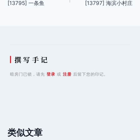
[13795] 一条鱼
[13797] 海滨小村庄
章
导
航
撰 写 手 记
暗房门已锁，请先
登录
或
注册
后留下您的印记。
类似文章