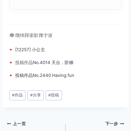
🕸️ 继续探索影像宇宙
•
[12257] 小公主
•
投稿
作品
No.4014 天台，阶梯
•
投稿作品No.2440 Having fun
文
#
作品
#
分享
#
投稿
章
标
签：
文
上一页
下一步