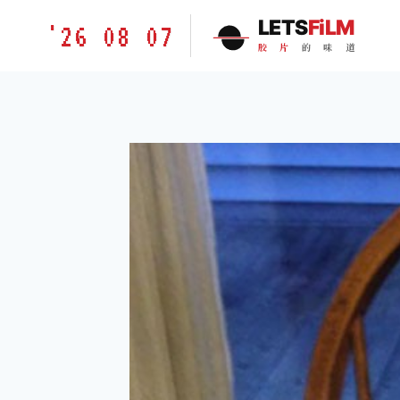
跳
胶
LETS
FiLM
'26 08 07
到
片
胶
片
的
味
道
内
的
容
味
道
LETSFILM