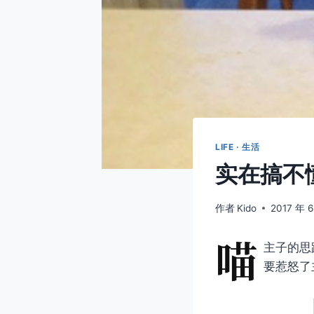
LIFE · 生活
实在搞不
作者
Kido
2017 年 
喵
主子的思
要惹怒了